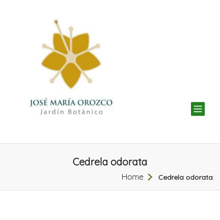
TOG
NAV
Cedrela odorata
Home
Cedrela odorata