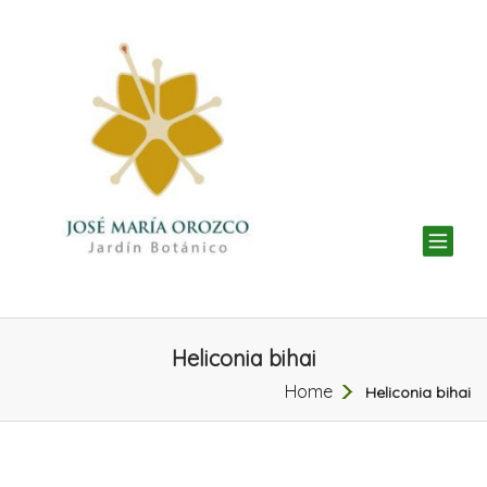
TOG
NAV
Heliconia bihai
Home
Heliconia bihai