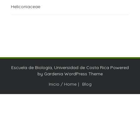
Heliconiaceae
Escuela de Biología, Universidad de Costa Rica Powered
by
Gardenia WordPress Theme
Inicio / Home
Blog