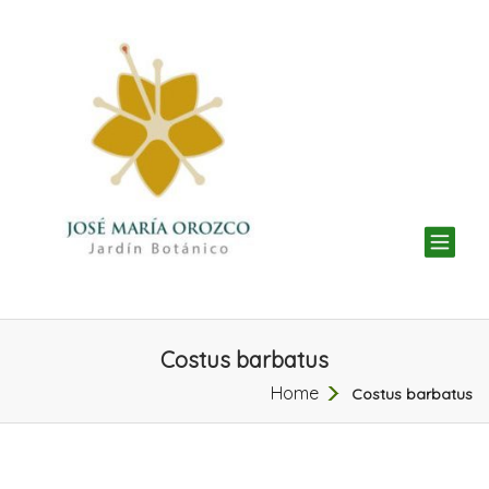
TOG
NAV
Costus barbatus
Home
Costus barbatus