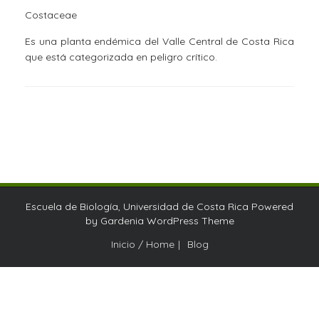
Costaceae
Es una planta endémica del Valle Central de Costa Rica
que está categorizada en peligro crítico.
Escuela de Biología, Universidad de Costa Rica Powered
by
Gardenia WordPress Theme
Inicio / Home
Blog